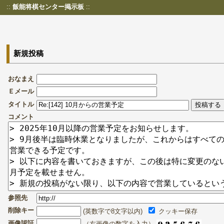
::
飯能将棋センター掲示板
::
新規投稿
おなまえ
Ｅメール
タイトル
コメント
参照先
削除キー
(英数字で8文字以内)
クッキー保存
画像認証
（右画像の数字を入力）