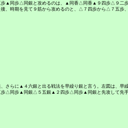
五歩▲同歩△同銀と攻めるのは、▲同香△同香▲９四歩△９二
た後、時期を見て９筋から攻めるのと、△７四歩から△７五歩
銀、さらに▲４六銀と出る戦法を早繰り銀と言う。左図は、早
五歩△同歩▲同銀△５五銀▲２四歩△同歩▲同銀と先攻して先