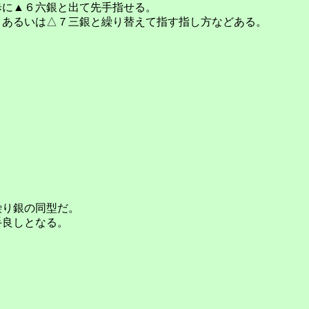
歩に▲６六銀と出て先手指せる。
、あるいは△７三銀と繰り替えて指す指し方などある。
繰り銀の同型だ。
手良しとなる。