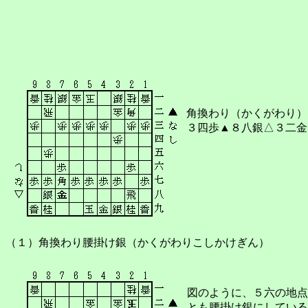
角換わり（かくがわり）
３四歩▲８八銀△３二金
（１）角換わり腰掛け銀（かくがわりこしかけぎん）
図のように、５六の地点
とも腰掛け銀にしている