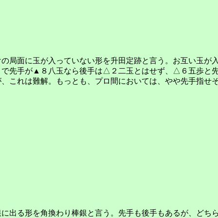
けの局面に玉が入っていない形を升田定跡と言う。お互い玉が
こで先手が▲８八玉なら後手は△２二玉とはせず、△６五歩と
が、これは難解。もっとも、プロ間においては、やや先手指せ
銀に出る形を角換わり棒銀と言う。先手も後手もあるが、どち