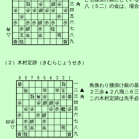
八（５二）の金は、場合
（２）木村定跡（きむらじょうせき）
角換わり腰掛け銀の基
２三歩▲２八飛△６三
この木村定跡は先手必