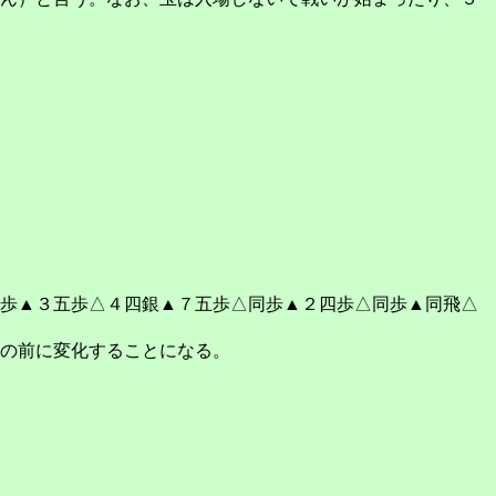
歩▲３五歩△４四銀▲７五歩△同歩▲２四歩△同歩▲同飛△
の前に変化することになる。