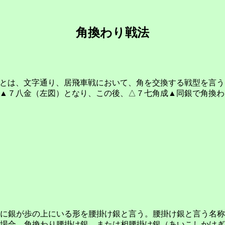
角換わり戦法
とは、文字通り、居飛車戦において、角を交換する戦型を言う
▲７八金（左図）となり、この後、△７七角成▲同銀で角換わ
に銀が歩の上にいる形を腰掛け銀と言う。腰掛け銀と言う名称
場合、角換わり腰掛け銀、または相腰掛け銀（あいこしかけぎ