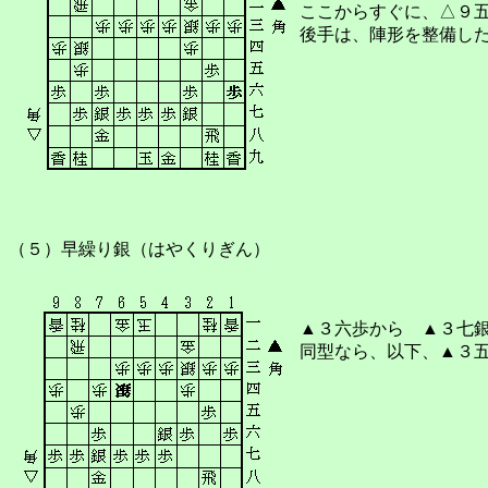
ここからすぐに、△９
後手は、陣形を整備し
（５）早繰り銀（はやくりぎん）
▲３六歩から ▲３七
同型なら、以下、▲３