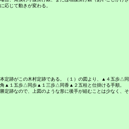
に応じて動きが変わる。
本定跡がこの木村定跡である。（１）の図より、▲４五歩△同
角▲１五歩△同歩▲１三歩△同香▲２五桂と仕掛ける手順。
勝定跡なので、上図のような形に後手が組むことは少なく、そ