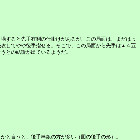
入場すると先手有利の仕掛けがあるが、この局面は、まだはっ
先攻してやや後手指せる。そこで、この局面から先手は▲４五
そうとの結論が出ているようだ。
らかと言うと、後手棒銀の方が多い（図の後手の形）。