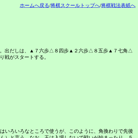
ホームへ戻る
/
将棋スクールトップへ
/
将棋戦法表紙へ
。出だしは、▲７六歩△８四歩▲２六歩△８五歩▲７七角△
り戦がスタートする。
はいろいろなところで使うが、このように、角換わりで先後
ん）と言う。なお、玉は入場しないで戦いが始まったり、５