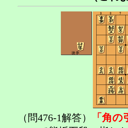
「角の
（問476-1解答）