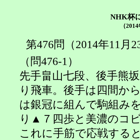
NHK杯
（201
第476問（2014年11
（問476-1）
先手畠山七段、後手熊坂
り飛車。後手は四間か
は銀冠に組んで駒組み
り▲７四歩と美濃のコ
これに手筋で応戦する