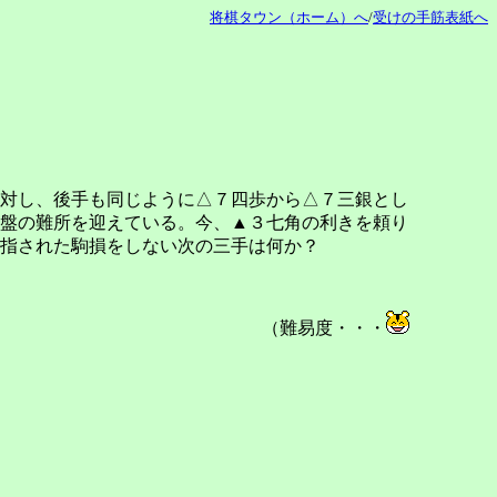
将棋タウン（ホーム）へ
/
受けの手筋表紙へ
対し、後手も同じように△７四歩から△７三銀とし
盤の難所を迎えている。今、▲３七角の利きを頼り
指された駒損をしない次の三手は何か？
（難易度・・・