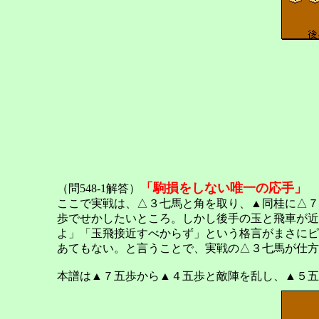
「駒損をしない唯一の応手」
（問548-1解答）
ここで実戦は、△３七馬と角を取り、▲同桂に△７
歩でせかしたいところ。しかし後手の玉と飛車が近
よ」「玉飛接近すべからず」という格言がまさにピ
あてもない。と言うことで、実戦の△３七馬が仕方
本譜は▲７五歩から▲４五歩と敵陣を乱し、▲５五