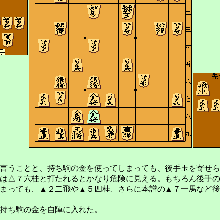
」
言うことと、持ち駒の金を使ってしまっても、後手玉を寄せら
は△７六桂と打たれるとかなり危険に見える。もちろん後手の
まっても、▲２二飛や▲５四桂、さらに本譜の▲７一馬など後
持ち駒の金を自陣に入れた。