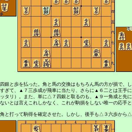
四銀と歩を払った。角と馬の交換はもちろん馬の方が損で、し
すぎて、▲７三歩成が飛車に当たり、さらに▲６二とは王手に
ッタリ）。また、単に△７四銀と取るのも、▲９一角成と先に
ないとは言えこれしかなく、これが駒損をしない唯一の応手と
角と打って駒得を確定させた。しかし、後手も△３六歩から△