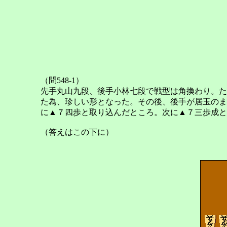
（問548-1）
先手丸山九段、後手小林七段で戦型は角換わり。た
た為、珍しい形となった。その後、後手が居玉のま
に▲７四歩と取り込んだところ。次に▲７三歩成と
（答えはこの下に）