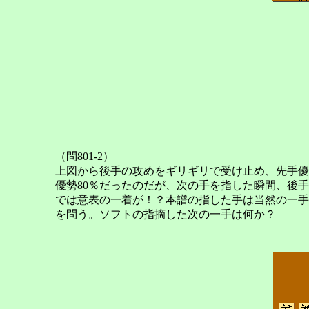
（問801-2）
上図から後手の攻めをギリギリで受け止め、先手優
優勢80％だったのだが、次の手を指した瞬間、後
では意表の一着が！？本譜の指した手は当然の一手
を問う。ソフトの指摘した次の一手は何か？