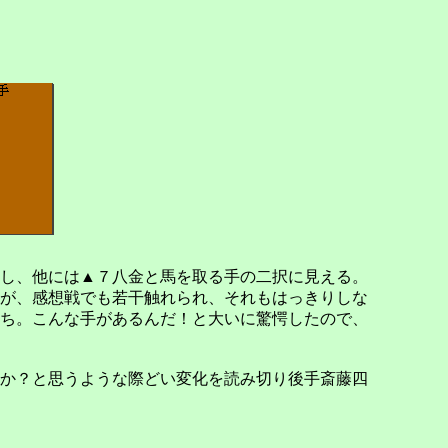
し、他には▲７八金と馬を取る手の二択に見える。
たが、感想戦でも若干触れられ、それもはっきりしな
ち。こんな手があるんだ！と大いに驚愕したので、
か？と思うような際どい変化を読み切り後手斎藤四