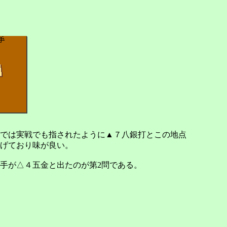
では実戦でも指されたように▲７八銀打とこの地点
げており味が良い。
手が△４五金と出たのが第2問である。