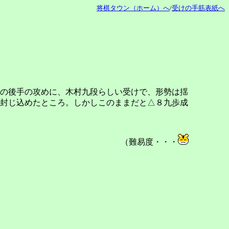
将棋タウン（ホーム）へ
/
受けの手筋表紙へ
の後手の攻めに、木村九段らしい受けで、形勢は揺
は封じ込めたところ。しかしこのままだと△８九歩成
（難易度・・・