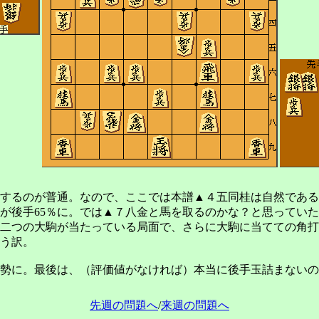
するのが普通。なので、ここでは本譜▲４五同桂は自然である
％が後手65％に。では▲７八金と馬を取るのかな？と思ってい
二つの大駒が当たっている局面で、さらに大駒に当てての角打
う訳。
勢に。最後は、（評価値がなければ）本当に後手玉詰まないの
先週の問題へ
/
来週の問題へ