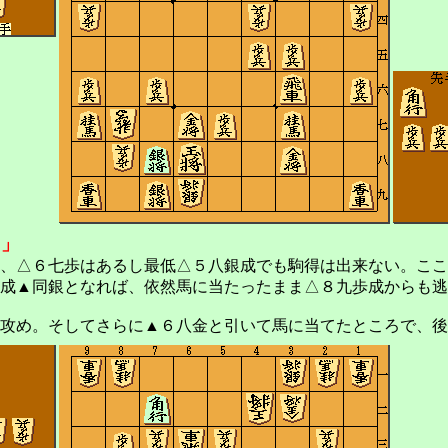
る」
、△６七歩はあるし最低△５八銀成でも駒得は出来ない。ここ
成▲同銀となれば、依然馬に当たったまま△８九歩成からも逃
攻め。そしてさらに▲６八金と引いて馬に当てたところで、後