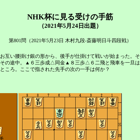
NHK杯に見る受けの手筋
（2021年5月24日出題）
第801問（2021年5月23日 木村九段-斎藤明日斗四段戦）
お互い腰掛け銀の形から、後手が仕掛けて戦いが始まった。そ
はその途中。▲６三歩成△同金▲８三歩△６二飛と飛車を一旦
ところ。ここで指された先手の次の一手は何か？