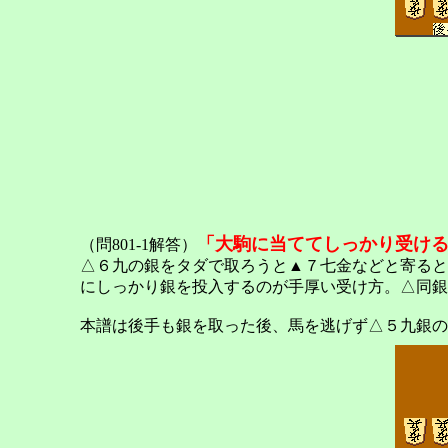
「大駒に当ててしっかり受け
（問801-1解答）
△６九の銀をタダで取ろうと▲７七金などと寄ると
にしっかり銀を投入するのが手厚い受け方。△同銀
本譜は後手も銀を取った後、馬を逃げず△５九銀の