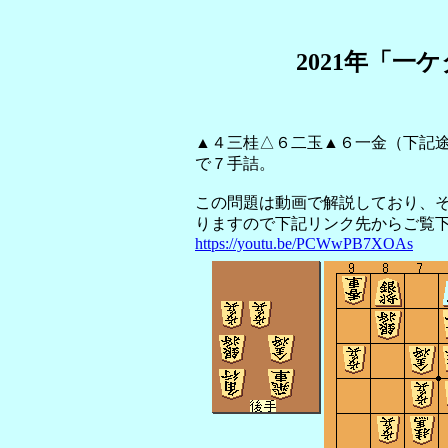
2021年「一
▲４三桂△６二玉▲６一金（下記
で７手詰。
この問題は動画で解説しており、
りますので下記リンク先からご覧
https://youtu.be/PCWwPB7XOAs