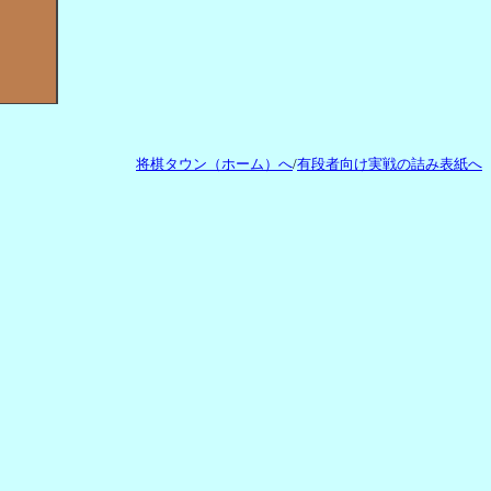
将棋タウン（ホーム）へ
/
有段者向け実戦の詰み表紙へ