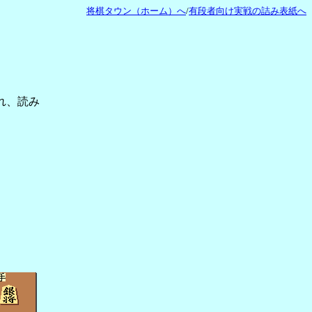
将棋タウン（ホーム）へ
/
有段者向け実戦の詰み表紙へ
れ、読み