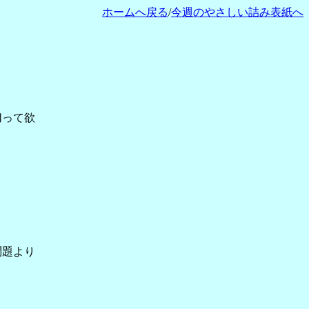
ホームへ戻る
/
今週のやさしい詰み表紙へ
切って欲
問題より