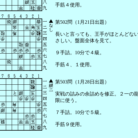
手筋４使用。
第502問（1月21日出題）
長いと言っても、王手がほとんどな
さしい。盤面全体を見て。
９手詰。10分で４級。
手筋４、１使用。
第503問（1月28日出題）
実戦の詰みの余詰めを修正。２一の
限に使う。
７手詰。10分で５級。
手筋９使用。