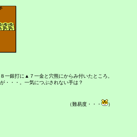
８一銀打に▲７一金と穴熊にからみ付いたところ。
が・・・。一気につぶされない手は？
（難易度・・・
）