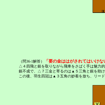
「要の金ははがされてはいけな
（問36-1解答）
△４四飛と銀を取りながら飛車をさばく手は魅力的
銀不成で、△７三金と寄るのは▲５三角と銀を助け
この後、羽生四冠は▲３五角の妙着を放ち、リード