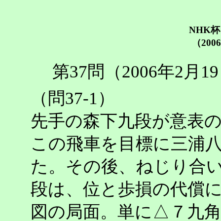
NHK
（200
第37問（2006年2月
（問37-1）
先手の森下九段が意表
この飛車を目標に三浦
た。その後、ねじり合
段は、位と歩損の代償
図の局面。単に△７九