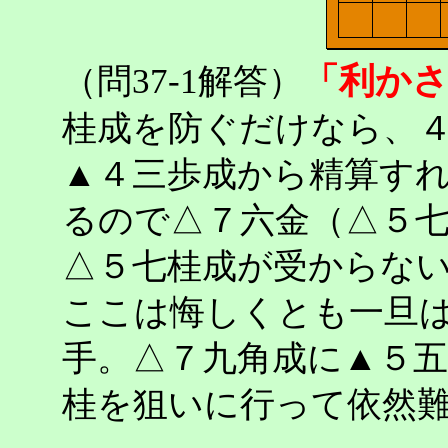
「利か
（問37-1解答）
桂成を防ぐだけなら、
▲４三歩成から精算す
るので△７六金（△５
△５七桂成が受からな
ここは悔しくとも一旦
手。△７九角成に▲５
桂を狙いに行って依然