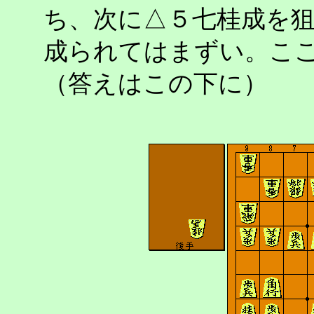
ち、次に△５七桂成を
成られてはまずい。こ
（答えはこの下に）