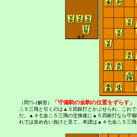
「守備駒の金駒の位置をずらす」
（問75-1解答）
△５三飛と引くのは▲５四銀打とかぶせられ、これで
だ。▲４七金△５三飛の交換後に▲５四銀打なら守備
れでは攻め合い負けと見て、本譜は▲４七金△５三飛