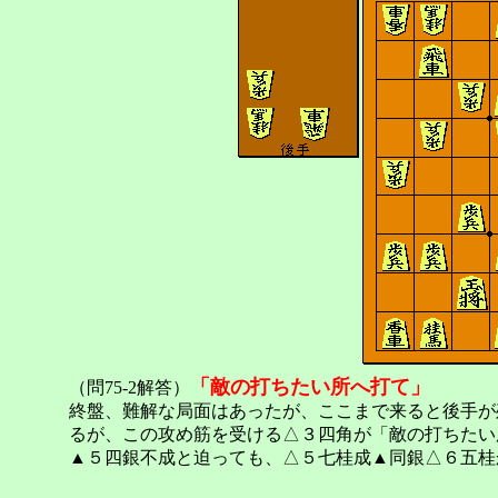
「敵の打ちたい所へ打て」
（問75-2解答）
終盤、難解な局面はあったが、ここまで来ると後手が
るが、この攻め筋を受ける△３四角が「敵の打ちたい
▲５四銀不成と迫っても、△５七桂成▲同銀△６五桂