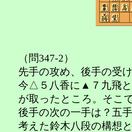
（問347-2）
先手の攻め、後手の受
今△５八香に▲７九飛
が取ったところ。そこ
後手の次の一手は？五
考えた鈴木八段の構想