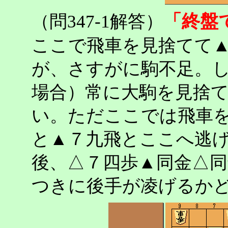
「終盤
（問347-1解答）
ここで飛車を見捨てて
が、さすがに駒不足。
場合）常に大駒を見捨
い。ただここでは飛車
と▲７九飛とここへ逃
後、△７四歩▲同金△
つきに後手が凌げるか