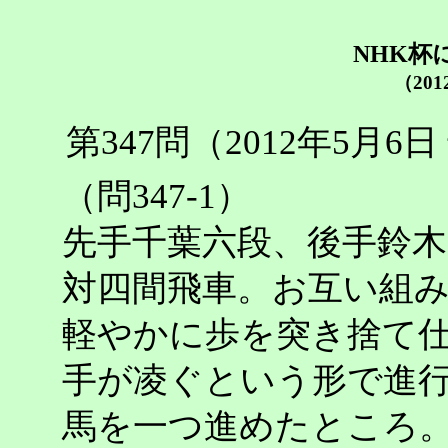
NHK杯
（20
第347問（2012年5月
（問347-1）
先手千葉六段、後手鈴木
対四間飛車。お互い組
軽やかに歩を突き捨て
手が凌ぐという形で進
馬を一つ進めたところ