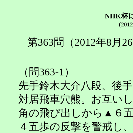
NHK杯
（201
第363問（2012年8
（問363-1）
先手鈴木大介八段、後手
対居飛車穴熊。お互い
角の飛び出しから▲６
４五歩の反撃を警戒し