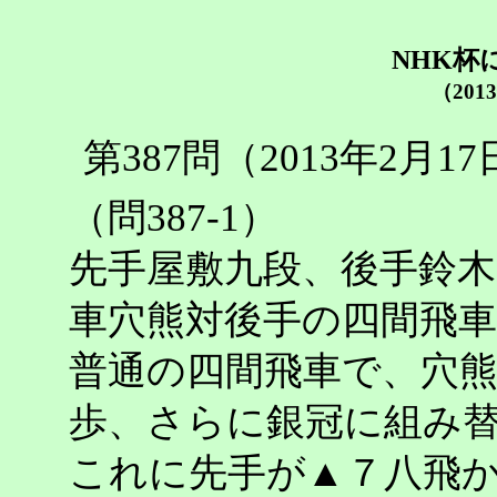
NHK杯
（201
第387問（2013年2月
（問387-1）
先手屋敷九段、後手鈴木
車穴熊対後手の四間飛
普通の四間飛車で、穴
歩、さらに銀冠に組み
これに先手が▲７八飛