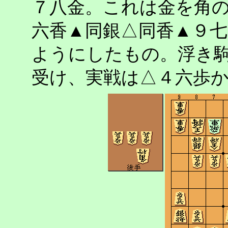
７八金。これは金を角
六香▲同銀△同香▲９
ようにしたもの。浮き
受け、実戦は△４六歩