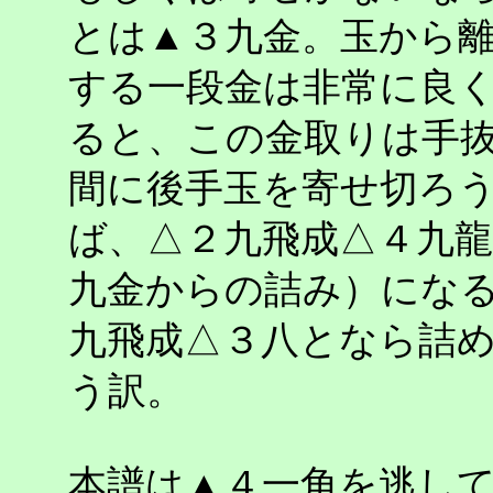
とは▲３九金。玉から
する一段金は非常に良
ると、この金取りは手
間に後手玉を寄せ切ろ
ば、△２九飛成△４九
九金からの詰み）にな
九飛成△３八となら詰
う訳。
本譜は▲４一角を逃し