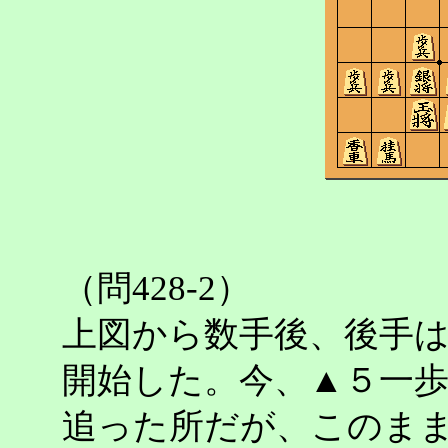
（問428-2）
上図から数手後、後手
開始した。今、▲５一
追った所だが、このま