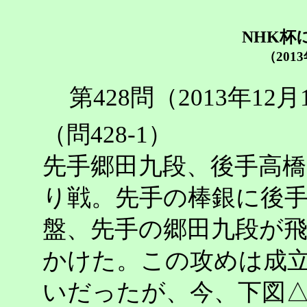
NHK杯
（201
第428問（2013年1
（問428-1）
先手郷田九段、後手高橋
り戦。先手の棒銀に後
盤、先手の郷田九段が
かけた。この攻めは成
いだったが、今、下図