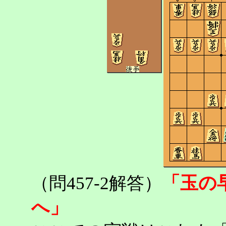
「玉の
（問457-2解答）
へ」