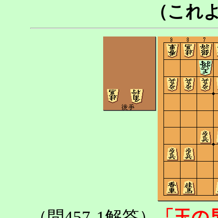
（これ
「玉の
（問457-1解答）