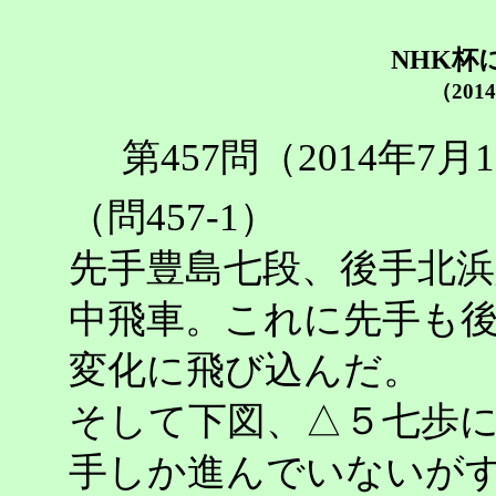
NHK杯
（201
第457問（2014年7
（問457-1）
先手豊島七段、後手北
中飛車。これに先手も
変化に飛び込んだ。
そして下図、△５七歩に
手しか進んでいないが