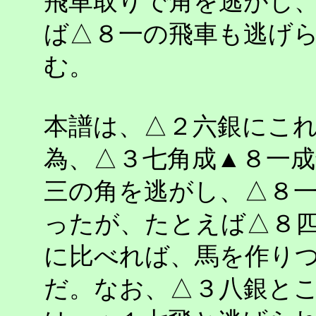
飛車取りで角を逃がし
ば△８一の飛車も逃げ
む。
本譜は、△２六銀にこ
為、△３七角成▲８一
三の角を逃がし、△８
ったが、たとえば△８
に比べれば、馬を作り
だ。なお、△３八銀と