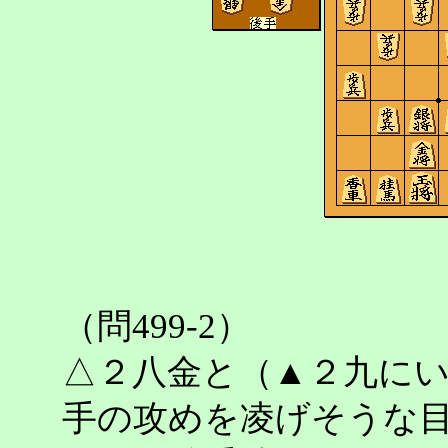
（問499-2）
△２八金と（▲２九に
手の攻めを凌げそうな