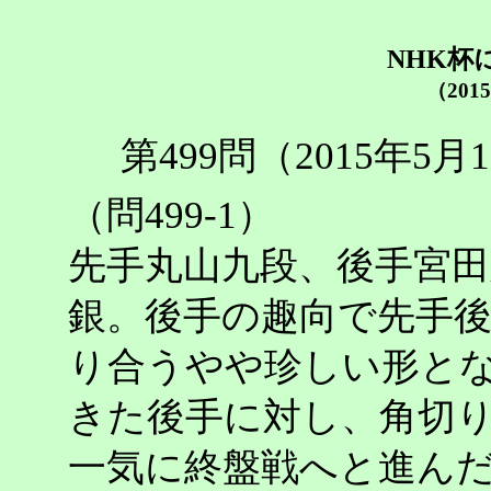
NHK杯
（201
第499問（2015年5
（問499-1）
先手丸山九段、後手宮
銀。後手の趣向で先手後
り合うやや珍しい形と
きた後手に対し、角切
一気に終盤戦へと進ん