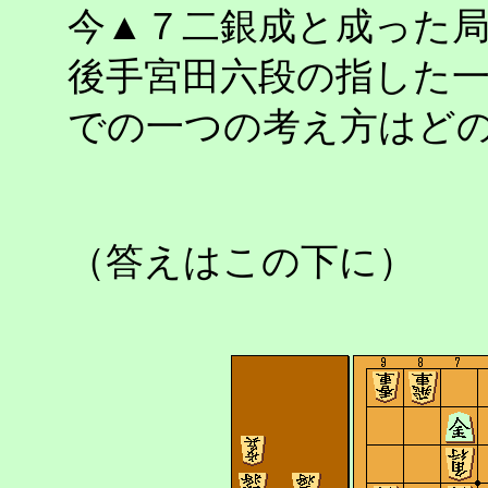
今▲７二銀成と成った
後手宮田六段の指した
での一つの考え方はど
（答えはこの下に）