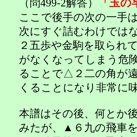
「玉の
（問499-2解答）
ここで後手の次の一手
次にすぐ詰むわけでは
２五歩や金駒を取られ
がなくなってしまう危
ることで△２二の角が
くることになり非常に
本譜はその後、何とか
みたが、▲６九の飛車