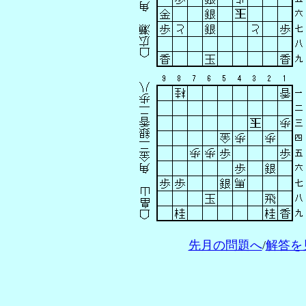
先月の問題へ
/
解答を