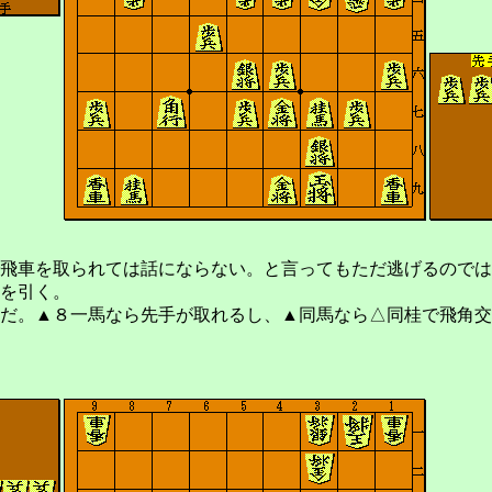
飛車を取られては話にならない。と言ってもただ逃げるのでは
を引く。
だ。▲８一馬なら先手が取れるし、▲同馬なら△同桂で飛角交