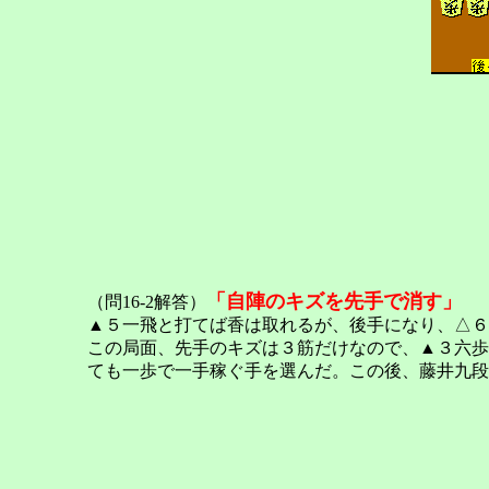
「自陣のキズを先手で消す」
（問16-2解答）
▲５一飛と打てば香は取れるが、後手になり、△６
この局面、先手のキズは３筋だけなので、▲３六歩
ても一歩で一手稼ぐ手を選んだ。この後、藤井九段