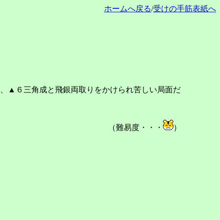
ホームへ戻る
/
受けの手筋表紙へ
、▲６三角成と飛銀両取りをかけられ苦しい局面だ
（難易度・・・
）