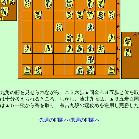
九角の筋を見せられながら、△３六歩▲同金△３五歩と位を取
は十分考えられるところ。しかし、藤井九段は、▲３五歩△同
は▲５一飛から香を取り、有吉九段の端攻めを逆用し完勝した
先週の問題へ
/
来週の問題へ