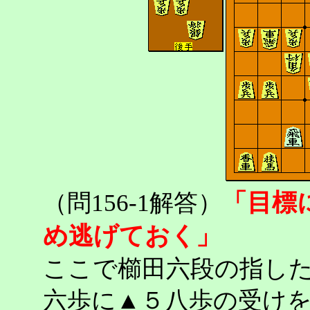
「目標
（問156-1解答）
め逃げておく」
ここで櫛田六段の指し
六歩に▲５八歩の受け