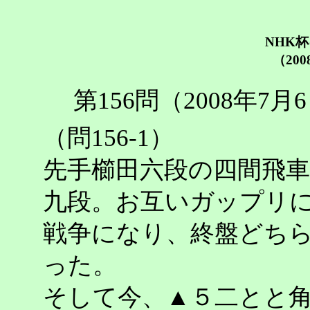
NHK
（20
第156問（2008年7
（問156-1）
先手櫛田六段の四間飛
九段。お互いガップリに
戦争になり、終盤どち
った。
そして今、▲５二とと