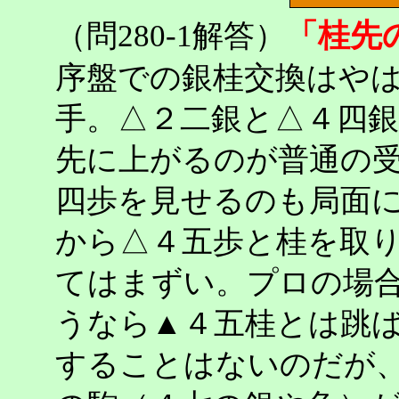
「桂先
（問280-1解答）
序盤での銀桂交換はや
手。△２二銀と△４四
先に上がるのが普通の
四歩を見せるのも局面
から△４五歩と桂を取
てはまずい。プロの場
うなら▲４五桂とは跳
することはないのだが