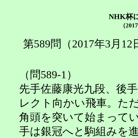
NHK杯
（201
第589問（2017年3月
（問589-1）
先手佐藤康光九段、後
レクト向かい飛車。た
角頭を突いて始まって
手は銀冠へと駒組みを