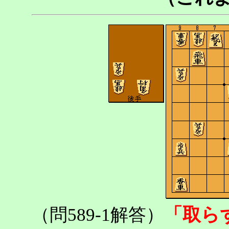
「取ら
（問589-1解答）