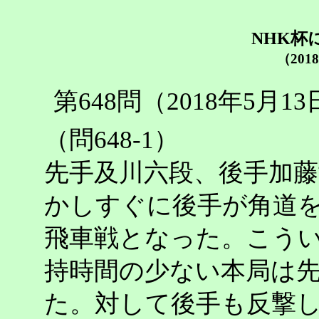
NHK杯
（201
第648問（2018年5月
（問648-1）
先手及川六段、後手加
かしすぐに後手が角道
飛車戦となった。こう
持時間の少ない本局は
た。対して後手も反撃