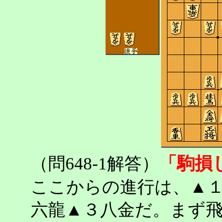
「駒損
（問648-1解答）
ここからの進行は、▲
六龍▲３八金だ。まず