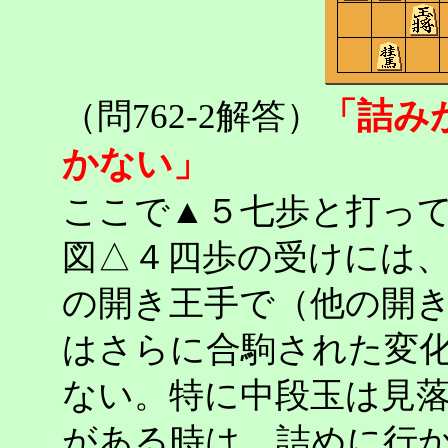
「詰み
（問762-2解答）
かない」
ここで▲５七歩と打っ
図△４四歩の受けには
の開き王手で（他の開
はさらに合駒された変
ない。特に中段玉は見
がある時は、詰めに行