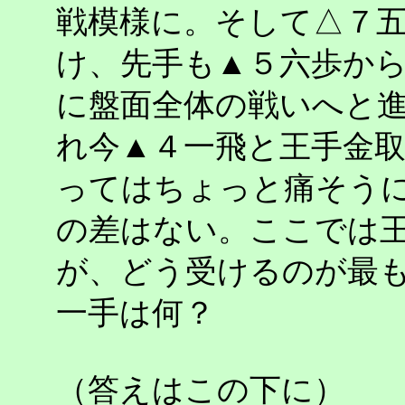
戦模様に。そして△７
け、先手も▲５六歩か
に盤面全体の戦いへと
れ今▲４一飛と王手金
ってはちょっと痛そう
の差はない。ここでは
が、どう受けるのが最
一手は何？
（答えはこの下に）