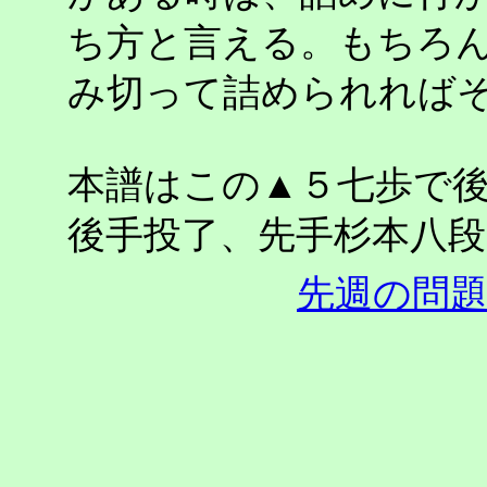
ち方と言える。もちろ
み切って詰められれば
本譜はこの▲５七歩で
後手投了、先手杉本八
先週の問