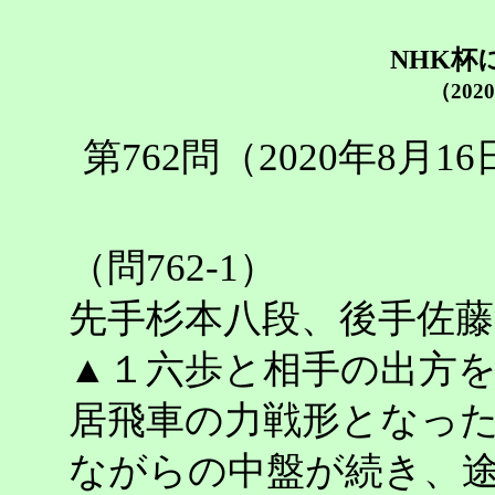
NHK杯
（202
第762問（2020年8月
（問762-1）
先手杉本八段、後手佐藤
▲１六歩と相手の出方
居飛車の力戦形となっ
ながらの中盤が続き、