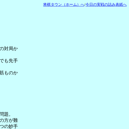
将棋タウン（ホーム）へ
/
今日の実戦の詰み表紙へ
の対局か
番でも先手
筋ものか
問題。
題の方が難
つの妙手