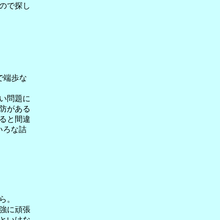
ので探し
で端歩な
い問題に
防がある
えると間違
いろな詰
ら。
強に頑張
といけな