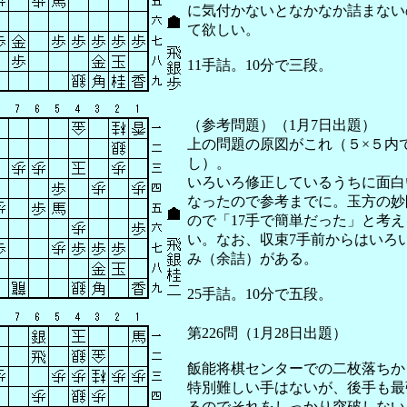
に気付かないとなかなか詰まない
て欲しい。
11手詰。10分で三段。
（参考問題）（1月7日出題）
上の問題の原図がこれ（５×５内
し）。
いろいろ修正しているうちに面白
なったので参考までに。玉方の妙
ので「17手で簡単だった」と考
い。なお、収束7手前からはいろ
み（余詰）がある。
25手詰。10分で五段。
第226問（1月28日出題）
飯能将棋センターでの二枚落ちか
特別難しい手はないが、後手も最
るのでそれをしっかり突破しない