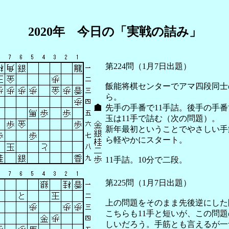
2020年 今日の「実戦の詰み」
第224問（1月7日出題）
飯能将棋センターでアマ四段同士
ら。
先手の手番で11手詰。後手の手
玉は11手で詰む（次の問題）。
新年最初ということでやさしい手
ら軽やかにスタート。
11手詰。10分で二段。
第225問（1月7日出題）
上の問題をそのまま先後逆にした
こちらも11手と短いが、この問
しいだろう。手筋とも言えるが一